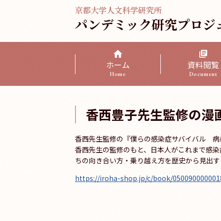
京都大学人文科学研究所
パンデミック研究プロジ
ホーム
資料閲覧
Home
Document
香西豊子先生監修の漫
香西先生監修の『僕らの感染症サバイバル 病に
香西先生の監修のもと、日本人がこれまで感染
ちの向き合い方・乗り越え方を歴史から見出す
https://iroha-shop.jp/c/book/050090000001